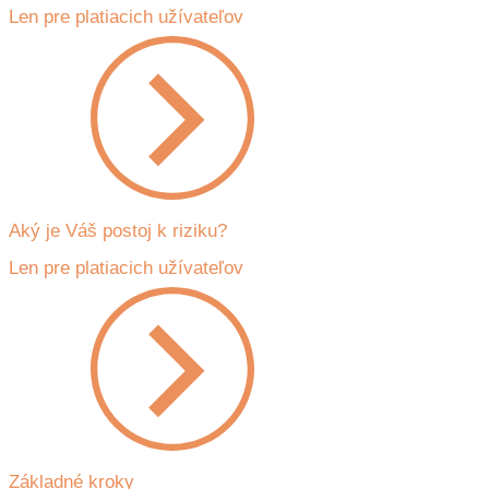
Len pre platiacich užívateľov
Aký je Váš postoj k riziku?
Len pre platiacich užívateľov
Základné kroky