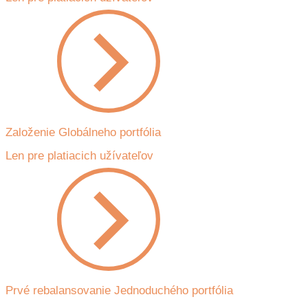
Založenie Globálneho portfólia
Len pre platiacich užívateľov
Prvé rebalansovanie Jednoduchého portfólia