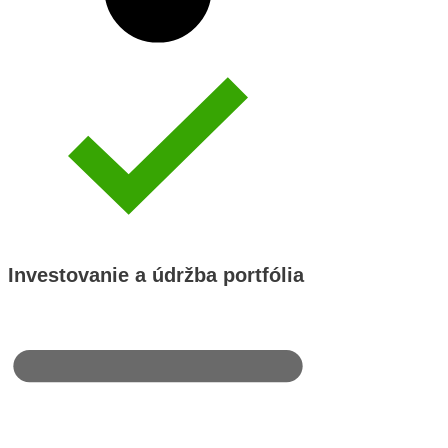
Investovanie a údržba portfólia