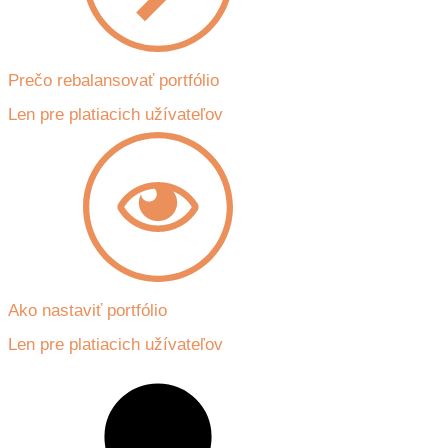
Prečo rebalansovať portfólio
Len pre platiacich užívateľov
Ako nastaviť portfólio
Len pre platiacich užívateľov