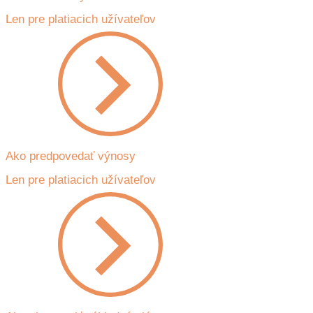
Len pre platiacich užívateľov
Ako predpovedať výnosy
Len pre platiacich užívateľov