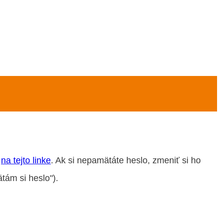
e
na tejto linke
. Ak si nepamätáte heslo, zmeniť si ho
tám si heslo").